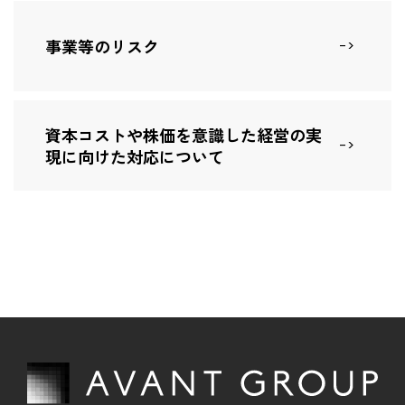
壁紙カレンダー
IR情報 TOP
非財務情報ハイライト
採用情報
事業等のリスク
IRニュース
環境
株主・投資家の皆様
お問い合わせ
社会・人財
ビジネスモデル
資本コストや株価を意識した経営の実
ガバナンス
現に向けた対応について
経営方針
業績・財務
IRライブラリ
株式情報
個人投資家の皆様
IRカレンダー
情報開示方針