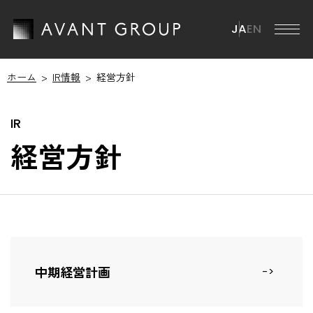
JA
EN
ホーム
IR情報
経営方針
アバントグループ
アバントグループ TOP
会社情報
経営方針
グループCEOメッセージ
会社情報 TOP
ミッション・ビジョン・マテリアリティ
ニュース
会社概要
ブランドステートメント
役員一覧
サステナビリティ
グループ事業
沿革
中期経営計画
サステナビリティ TOP
IR情報
グループ会社
ESGマテリアリティ