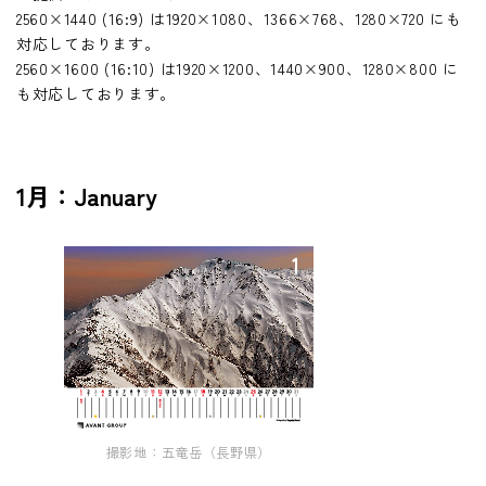
壁紙カレンダー
2560×1440 (16:9) は1920×1080、1366×768、1280×720 にも
IR情報 TOP
非財務情報ハイライト
採用情報
対応しております。
IRニュース
2560×1600 (16:10) は1920×1200、1440×900、1280×800 に
環境
も対応しております。
株主・投資家の皆様
お問い合わせ
社会・人財
ビジネスモデル
ガバナンス
1月：January
経営方針
業績・財務
IRライブラリ
株式情報
個人投資家の皆様
IRカレンダー
撮影地：五竜岳（長野県）
情報開示方針