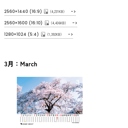
2560×1440 (16:9)
（4,231KB）
2560×1600 (16:10)
（4,436KB）
1280×1024 (5:4)
（1,392KB）
3月：March