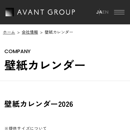
JA
EN
ホーム
会社情報
壁紙カレンダー
アバントグループ
アバントグループ TOP
会社情報
壁紙カレンダー
グループCEOメッセージ
会社情報 TOP
ミッション・ビジョン・マテリアリティ
ニュース
会社概要
ブランドステートメント
役員一覧
サステナビリティ
グループ事業
壁紙カレンダー2026
沿革
サステナビリティ TOP
IR情報
グループ会社
ESGマテリアリティ
※提供サイズについて