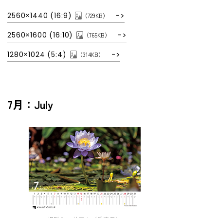
2560×1440 (16:9)
（729KB）
2560×1600 (16:10)
（765KB）
1280×1024 (5:4)
（314KB）
7月：July