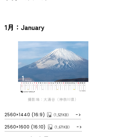
壁紙カレンダー
IR情報 TOP
非財務情報ハイライト
採用情報
IRニュース
環境
1月：January
株主・投資家の皆様
お問い合わせ
社会・人財
ビジネスモデル
ガバナンス
経営方針
業績・財務
IRライブラリ
株式情報
撮影地：大涌谷（神奈川県）
個人投資家の皆様
2560×1440 (16:9)
（1,521KB）
IRカレンダー
2560×1600 (16:10)
（1,671KB）
情報開示方針