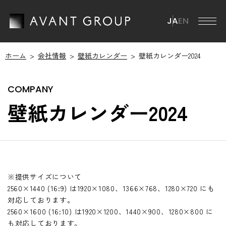
JA
EN
ホーム
会社情報
壁紙カレンダー
壁紙カレンダー2024
アバントグループ
アバントグループ TOP
会社情報
壁紙カレンダー2024
グループCEOメッセージ
会社情報 TOP
ミッション・ビジョン・マテリアリティ
ニュース
会社概要
ブランドステートメント
役員一覧
サステナビリティ
グループ事業
※提供サイズについて
2560×1440 (16:9) は1920×1080、1366×768、1280×720 にも
沿革
サステナビリティ TOP
対応しております。
IR情報
グループ会社
2560×1600 (16:10) は1920×1200、1440×900、1280×800 に
ESGマテリアリティ
も対応しております。