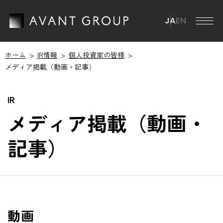
JA
EN
ホーム
IR情報
個人投資家の皆様
アバントグループ
メディア掲載（動画・記事）
アバントグループ TOP
会社情報
グループCEOメッセージ
メディア掲載（動画・
会社情報 TOP
ミッション・ビジョン・マテリアリティ
ニュース
記事）
会社概要
ブランドステートメント
役員一覧
サステナビリティ
グループ事業
沿革
サステナビリティ TOP
IR情報
グループ会社
動画
ESGマテリアリティ