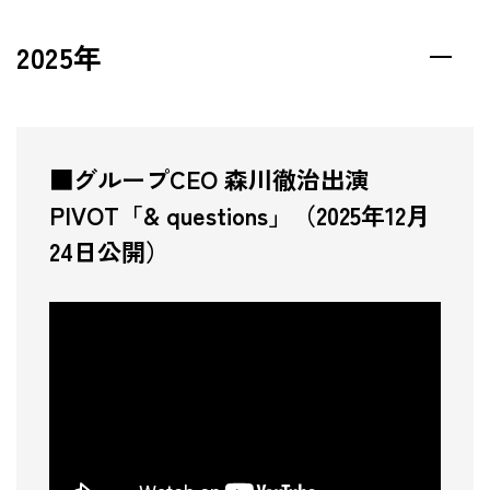
壁紙カレンダー
IR情報 TOP
非財務情報ハイライト
採用情報
2025年
IRニュース
環境
株主・投資家の皆様
お問い合わせ
社会・人財
ビジネスモデル
ガバナンス
■グループCEO 森川徹治出演
経営方針
PIVOT「& questions」（2025年12月
24日公開）
業績・財務
IRライブラリ
株式情報
個人投資家の皆様
IRカレンダー
情報開示方針