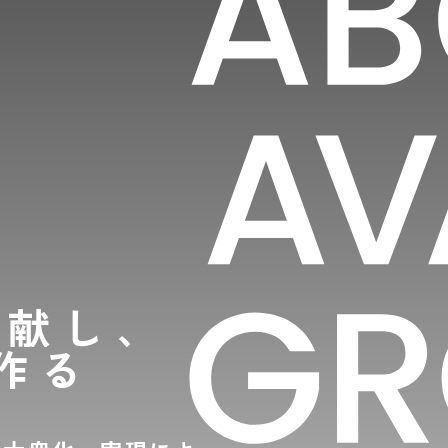
貢献し、
作る