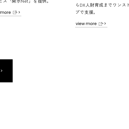
ビス「開示Net」を提供。
らDX人財育成までワンス
プで支援。
 more
view more