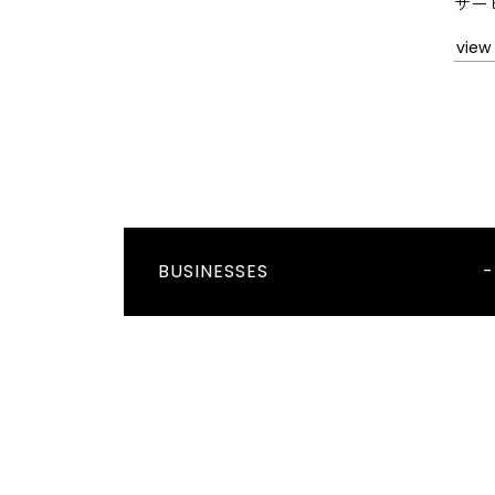
サー
view
BUSINESSES