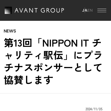
JA
EN
アバントグループ
第13回「NIPPON IT チ
アバントグループ TOP
会社情報
ャリティ駅伝」にプラ
グループCEOメッセージ
会社情報 TOP
チナスポンサーとして
ミッション・ビジョン・マテリアリティ
ニュース
会社概要
ブランドステートメント
協賛します
役員一覧
サステナビリティ
グループ事業
沿革
サステナビリティ TOP
IR情報
グループ会社
ESGマテリアリティ
2024/11/05