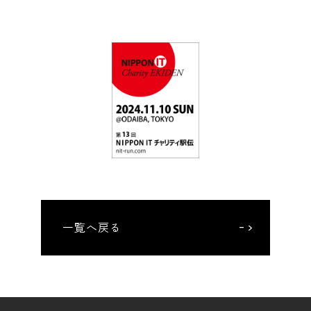
電子公告
用語集
一覧へ戻る