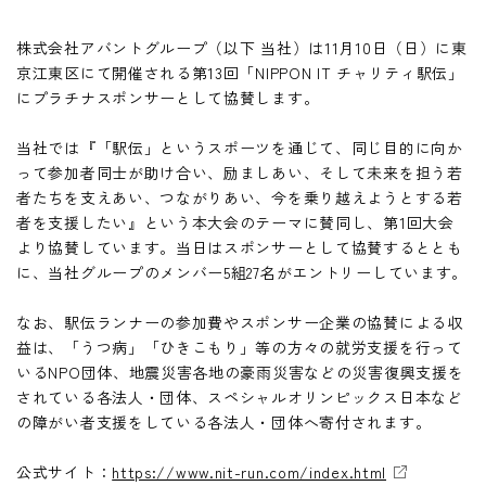
壁紙カレンダー
IR情報 TOP
非財務情報ハイライト
採用情報
株式会社アバントグループ（以下 当社）は11月10日（日）に東
IRニュース
京江東区にて開催される第13回「NIPPON IT チャリティ駅伝」
環境
にプラチナスポンサーとして協賛します。
株主・投資家の皆様
お問い合わせ
社会・人財
当社では『「駅伝」というスポーツを通じて、同じ目的に向か
ビジネスモデル
ガバナンス
って参加者同士が助け合い、励ましあい、そして未来を担う若
者たちを支えあい、つながりあい、今を乗り越えようとする若
経営方針
者を支援したい』という本大会のテーマに賛同し、第1回大会
業績・財務
より協賛しています。当日はスポンサーとして協賛するととも
に、当社グループのメンバー5組27名がエントリーしています。
IRライブラリ
なお、駅伝ランナーの参加費やスポンサー企業の協賛による収
株式情報
益は、「うつ病」「ひきこもり」等の方々の就労支援を行って
いるNPO団体、地震災害各地の豪雨災害などの災害復興支援を
個人投資家の皆様
されている各法人・団体、スペシャルオリンピックス日本など
の障がい者支援をしている各法人・団体へ寄付されます。
IRカレンダー
公式サイト：
https://www.nit-run.com/index.html
情報開示方針