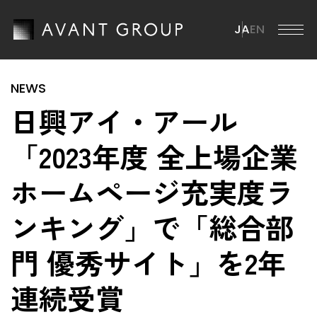
JA
EN
アバントグループ
日興アイ・アール
アバントグループ TOP
会社情報
「2023年度 全上場企業
グループCEOメッセージ
会社情報 TOP
ホームページ充実度ラ
ミッション・ビジョン・マテリアリティ
ニュース
会社概要
ブランドステートメント
ンキング」で「総合部
役員一覧
サステナビリティ
グループ事業
門 優秀サイト」を2年
沿革
サステナビリティ TOP
連続受賞
IR情報
グループ会社
ESGマテリアリティ