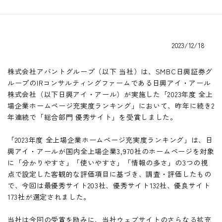
壁紙カレンダー
IR情報 TOP
非財務情報ハイライト
採用情報
IRニュース
環境
2023/12/18
株主・投資家の皆様
お問い合わせ
社会・人財
ビジネスモデル
株式会社アバントグループ（以下 当社）は、SMBC日興証券グ
ガバナンス
ループのIRコンサルティングファームである日興アイ・アール
経営方針
株式会社（以下日興アイ・アール）が実施した「2023年度 全上
場企業ホームページ充実度ランキング」において、昨年に続き2
業績・財務
年連続で「総合部門 優秀サイト」を受賞しました。
IRライブラリ
「2023年度 全上場企業ホームページ充実度ランキング」は、日
興アイ・アールが国内全上場企業3,970社のホームページを対象
株式情報
に「分かりやすさ」「使いやすさ」「情報の多さ」の3つの視
点で設定した客観的な評価項目に基づき、調査・評価したもの
個人投資家の皆様
で、今回は最優秀サイト203社、優秀サイト132社、優良サイト
IRカレンダー
173社が選定されました。
情報開示方針
当社は今回の受賞を励みに、当社ウェブサイトのさらなる拡充