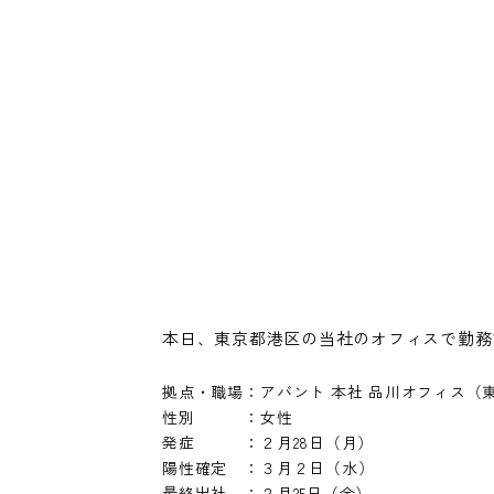
本日、東京都港区の当社のオフィスで勤務
拠点・職場
：
アバント 本社 品川オフィス（
性別
：
女性
発症
：
２月28日（月）
陽性確定
：
３月２日（水）
最終出社
：
２月25日（金）