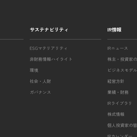
サステナビリティ
IR情報
ESGマテリアリティ
IRニュース
非財務情報ハイライト
株主・投資家
環境
ビジネスモデ
社会・人財
経営方針
ガバナンス
業績・財務
IRライブラリ
株式情報
個人投資家の
IRカレンダー