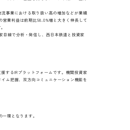
、国際物流事業における取り扱い高の増加などが業績
の営業利益は前期比58.0%増と大きく伸長して
す。
投資家目線で分析・発信し、西日本鉄道と投資家
援するIRプラットフォームです。機関投資家
タイム把握、双方向コミュニケーション機能を
その一環となります。