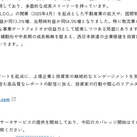
開しており、多面的な成長ストーリーを持っています。
OKA BLDG.」の開業（2025年4月）を起点とした不動産業の拡大や
益が同13.3%増、当期純利益が同54.5%増となりました。特に物流業
な事業ポートフォリオが収益力として結実しつつある局面にありま
こうした業績動向や中長期の成長戦略を踏まえ、西日本鉄道の企業価値を
いります。」
ポートを起点に、上場企業と投資家の継続的なエンゲージメントを支
含む高品質なレポートの配信に加え、投資家の行動や関心のリアル
。
e.com
ードリサーチサービスの提供を開始しており、今回のカバレッジ開始は
参照ください。