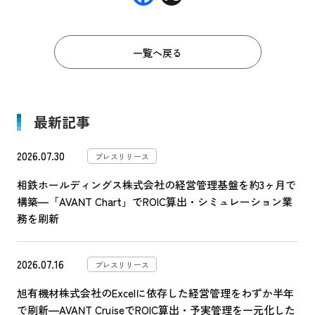
ac
e
一覧へ戻る
b
o
o
最新記事
k
2026.07.30
プレスリリース
相鉄ホールディングス株式会社の経営管理基盤を約3ヶ月で
構築―「AVANT Chart」でROIC算出・シミュレーション業
務を刷新
2026.07.16
プレスリリース
旭有機材株式会社のExcelに依存した経営管理をわずか半年
で刷新―AVANT CruiseでROIC算出・予実管理を一元化した