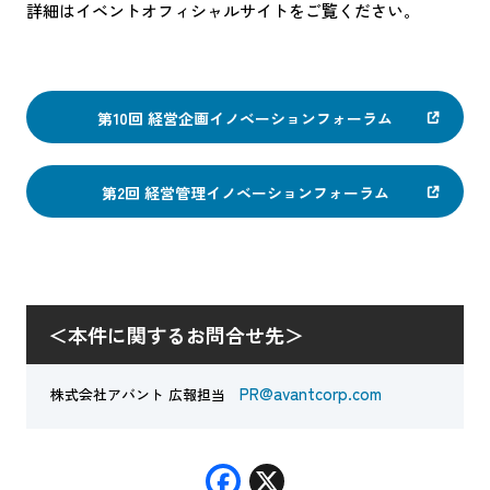
詳細はイベントオフィシャルサイトをご覧ください。
第10回 経営企画イノベーションフォーラム
第2回 経営管理イノベーションフォーラム
＜本件に関するお問合せ先＞
PR@avantcorp.com
株式会社アバント 広報担当
F
X