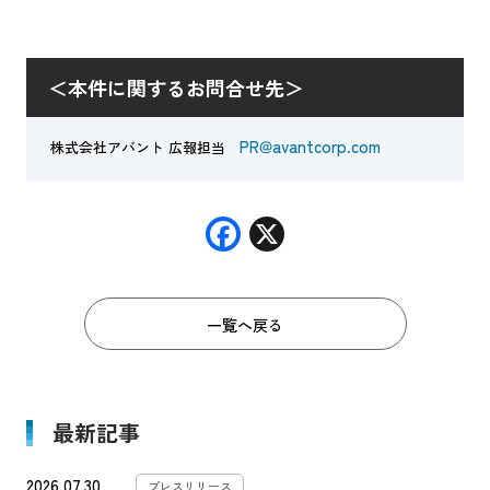
＜本件に関するお問合せ先＞
PR@avantcorp.com
株式会社アバント 広報担当
F
X
ac
e
一覧へ戻る
b
o
o
最新記事
k
2026.07.30
プレスリリース