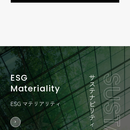
2022」発刊のお知らせ
（1,042KB）
（268KB）
（331KB）
（296KB）
（380KB）
2026/05/07
2021/05/07
適時開示
業績
2026/04/30
2025/09/25
2025/09/18
2025/09/19
2026/05/15
2022/02/26
決算
ガバナンス
株主総会
有価証券報告書
PR
IR
自己株式の取得状況及び取得終了並びに自己株式の消
2021年6月期連結業績予想の修正に関するお知らせ
2026年６月期第３四半期決算短信〔日本基準〕(連結)
却に関するお知らせ
コーポレート・ガバナンスに関する報告書 2025/09/25
（訂正）2025年定時株主総会招集通知（書面制限事
有価証券報告書-第29期(2024/07/01-2025/06/30)
アバントグループ、DIVA CORPORATION AMERICAを通
個人投資家向けIRセミナー開催
（96KB）
（381KB）
項）
じたNomura Strategic VenturesとのCynchへの資金提供
（1,047KB）
（897KB）
（296KB）
（672KB）
に関するお知らせ
（643KB）
2026/04/30
2019/05/07
2022/02/25
適時開示
業績
IR
2026/01/30
2024/10/03
2025/09/18
2025/02/10
ESG
サ
決算
ガバナンス
株主総会
有価証券報告書
2026年6月期第3四半期決算説明資料
業績予想の修正に関するお知らせ
「AVANT統合報告書 Creative Dialog 2021」発行のお
（149KB）
（1,429KB）
ス
2026/05/13
PR
Materiality
2026年6月期第2四半期（中間期）決算短信〔日本基
コーポレート・ガバナンスに関する報告書 2024/10/03
（訂正）2025年定時株主総会招集通知
半期報告書-第29期(2024/07/01-2025/06/30)
知らせ
（166KB）
（4,890KB）
テ
ナ
準〕(連結)
アバントグループのVISTA、上場企業と投資家の継続的
（264KB）
（308KB）
（950KB）
ビ
ESG マテリアリティ
なエンゲージメントを実現するIRプラットフォーム
2026/04/02
2018/07/25
適時開示
業績
リ
「VISTA Square」の提供を開始
（533KB）
2025/09/02
2021/12/22
株主総会
IR
テ
自己株式の取得状況に関するお知らせ
業績予想の修正に関するお知らせ
（130KB）
（347KB）
2025/10/31
2024/09/26
2024/09/20
ィ
決算
ガバナンス
有価証券報告書
2025年定時株主総会 附属明細書
アバント、気候関連財務情報開示タスクフォース
（202KB）