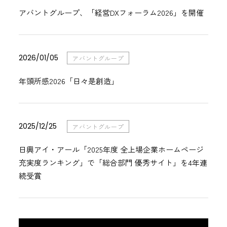
アバントグループ、「経営DXフォーラム2026」を開催
2026/01/05
アバントグループ
年頭所感2026「日々是創造」
2025/12/25
アバントグループ
日興アイ・アール「2025年度 全上場企業ホームページ
充実度ランキング」で「総合部門 優秀サイト」を4年連
続受賞
2026/07/30
2023/08/08
2026/07/29
2026/06/25
2026/05/25
アバント
インターネットディスクロージャー
ジール
ディーバ
VISTA