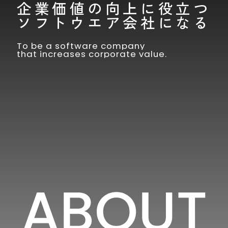
情
企業価値の向上に役立つ
TOP
ー
報
ソフトウエア会社になる
ス
TOP
グ
サ
ル
会
ー
To be a software company
ス
社
プ
that increases corporate value.
テ
概
CEO
要
メ
ナ
ッ
ビ
セ
役
ー
リ
員
ジ
一
テ
覧
ィ
ミ
ッ
IR
沿
サ
シ
革
情
ス
ョ
テ
ン・
報
グ
ナ
ビ
ル
採
ビ
ジ
IR
ー
リ
用
ョ
情
プ
テ
ン・
報
情
会
ィ
マ
TOP
社
TOP
報
テ