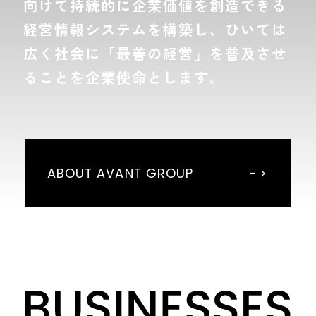
向けて持続的に企業価値を創造できる
社
営
会・
方
経営情報システムを構築し、ひいては
人
針
財
広く社会に「最善の経営」を普及させ
業
ガ
ることを企業使命とします。
績・
バ
財
ナ
務
ン
ス
IR
ラ
イ
ブ
ABOUT AVANT GROUP
ラ
リ
株
式
情
報
個
人