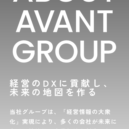
リ
IR
お
壁
ESG
ア
ニ
問
紙
マ
リ
ュ
カ
テ
テ
い
ー
レ
リ
ィ
ス
合
ン
ア
ダ
リ
わ
ブ
株
ー
テ
ラ
せ
主・
ィ
ン
投
ド
資
非
ス
家
財
テ
の
務
ー
皆
情
ト
様
報
メ
経営のDXに貢献し、
ハ
ン
ビ
イ
ト
未来の地図を作る
ジ
ラ
ネ
イ
グ
ス
ト
ル
モ
ー
デ
当社グループは、「経営情報の大衆
環
プ
ル
境
事
化」実現により、多くの会社が未来に
業
経