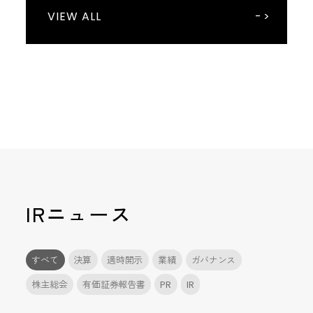
VIEW ALL
アバント、相鉄ホールディングス株式会社の経営管理
第三者からの不正アクセスに関する調査結果のご報告
ジール社員が４年連続で「Microsoft Top Partner
ディーバ、株式会社岳南ホールディングスにおける決
VISTA、西日本鉄道株式会社のスポンサードリサーチ・
基盤を約3ヶ月で構築
Engineer Award」を受賞
算業務アウトソーシング「DIVA Inside Sourcing」の導
カバレッジを開始
入事例を公開
2026/07/16
2023/07/12
2026/07/24
2026/05/13
アバント
インターネットディスクロージャー
ジール
VISTA
2026/06/19
ディーバ
アバント、旭有機材株式会社のExcelに依存した経営管
ホームページ再開のお知らせ
ジール、Google Cloud Next Tokyo に Bronzeスポンサ
VISTA、上場企業と投資家の継続的なエンゲージメント
理をわずか半年で刷新
ーとして協賛
ディーバの連結会計システム「DivaSystem LCA」が国
を実現するIRプラットフォーム「VISTA Square」の提
内連結会計市場1位を獲得（デロイト トーマツ ミック
供を開始
の市場調査レポートによる）
2023/06/07
インターネットディスクロージャー
IRニュース
2026/06/30
2026/07/13
アバント
ジール
第三者からの不正アクセスによるサービス提供の停止
執行体制の変更に関するお知らせ
について（第3報）
ジール、ArentのAIネイティブな開発の推進を支える 強
（335KB）
2026/06/01
ディーバ
すべて
決算
適時開示
業績
ガバナンス
固な品質管理基盤の構築を伴走支援
株主総会
有価証券報告書
PR
IR
「IFRS18号対応」に関する寄稿記事が、中央経済社
「旬刊経理情報」に掲載されました
2026/06/30
2023/06/05
アバント
インターネットディスクロージャー