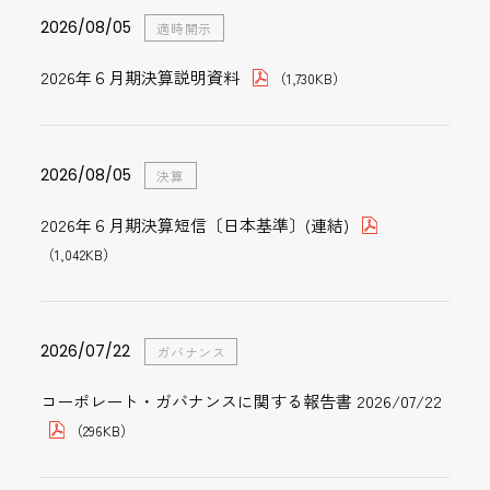
2026/07/10
2026/08/05
ジール
適時開示
アバント、エヌアイシー・パートナーズ株式会社主催
第三者からの不正アクセスによるサービス提供の停止
「IBM Partner Plus Software S&Sキャンペーン」にて
について（第2報）
ジール、Denodo Technologies株式会社主催「Datafest
2026年６月期決算説明資料
（347KB）
（1,730KB）
2026/05/28
ディーバ
優秀賞を受賞
Japan 2026」に出展
ディーバ、株式会社ニフコにおける取締役会DXシステ
ム「TRINITY BOARD」の導入事例を公開
2023/05/31
2026/08/05
インターネットディスクロージャー
決算
2026/06/18
2026/06/23
アバント
ジール
第三者からの不正アクセスによるサービス提供の停止
2026年６月期決算短信〔日本基準〕(連結)
アバント、ソニーフィナンシャルグループ株式会社が
について
ジール、清水建設の大規模データを高速処理する高度
（347KB）
（1,042KB）
2026/04/28
ディーバ
経営管理プラットフォーム「AVANT Chart」を採用
なデータ活用基盤構築を支援
ディーバ、株式会社ユシロにおける取締役会DXを支援
2026/07/22
ガバナンス
コーポレート・ガバナンスに関する報告書 2026/07/22
（296KB）