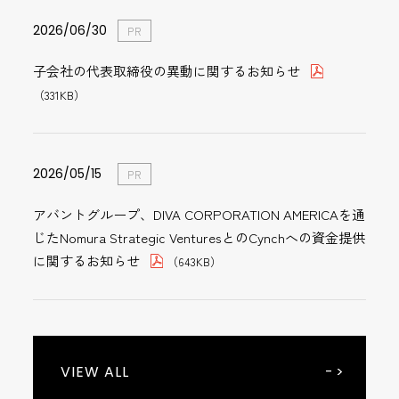
2026/06/30
PR
子会社の代表取締役の異動に関するお知らせ
（331KB）
2026/05/15
PR
アバントグループ、DIVA CORPORATION AMERICAを通
じたNomura Strategic VenturesとのCynchへの資金提供
に関するお知らせ
（643KB）
2026/08/05
2026/08/05
2022/04/28
2026/07/22
2025/09/18
2026/02/10
2026/06/30
2023/01/20
決算
適時開示
業績
ガバナンス
株主総会
有価証券報告書
PR
IR
VIEW ALL
2026年６月期決算短信〔日本基準〕(連結)
2026年６月期決算説明資料
業績予想の修正に関するお知らせ
コーポレート・ガバナンスに関する報告書 2026/07/22
第29期定時株主総会招集ご通知等の一部訂正について
半期報告書-第30期(2025/07/01-2026/06/30)
子会社の代表取締役の異動に関するお知らせ
「AVANT GROUP統合報告書 CREATIVE DIALOG
（1,730KB）
（245KB）