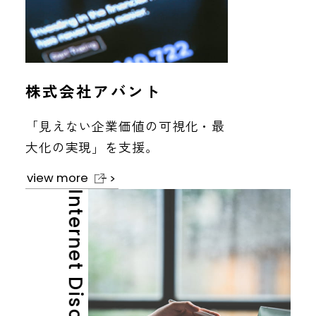
告
用
語
集
株式会社アバント
「見えない企業価値の可視化・最
大化の実現」を支援。
view more
Internet Disclosure