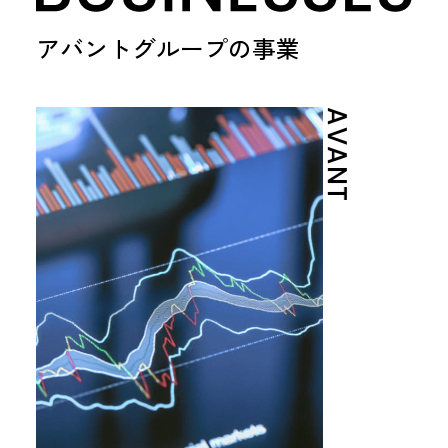
投
資
家
アバントグループの事業
の
皆
様
AVANT
IR
カ
レ
ン
ダ
ー
情
報
開
示
方
針
電
子
公