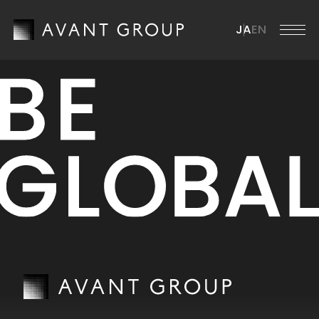
JA
EN
ア
バ
ン
ト
グ
ル
ー
プ
会
ア
社
バ
ン
情
ト
報
グ
ル
ニ
会
ー
ュ
社
プ