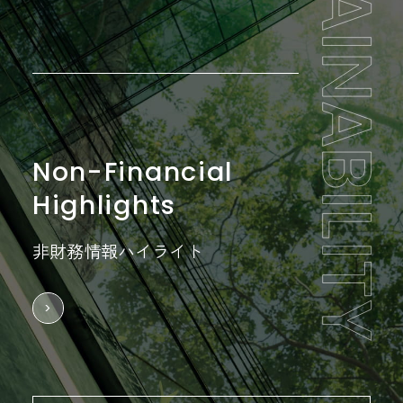
2026年6月期第1四半期決算短信〔日本基準〕(連結)
コーポレート・ガバナンスに関する報告書 2024/09/26
有価証券報告書-第28期(2023/07/01-2024/06/30)
(TCFD)提言への賛同を表明
（448KB）
2026/04/01
PR
（922KB）
（1,075KB）
（247KB）
2026/03/02
2018/05/07
適時開示
業績
アバントグループ、一橋大学大学院 経営管理研究科に
2025/09/02
株主総会
て寄附講義を開講
（434KB）
自己株式の取得状況に関するお知らせ
業績予想及び配当予想の修正に関するお知らせ
（347KB）
2021/12/22
IR
2025年定時株主総会招集通知（書面制限事項）
（97KB）
2025/08/21
2024/02/29
2024/05/14
決算
ガバナンス
有価証券報告書
新市場区分における「プライム市場」選択申請に関す
（750KB）
（訂正）「2025年６月期決算短信〔日本基準〕(連結)」
コーポレート・ガバナンスに関する報告書 2024/02/29
四半期報告書-第28期第3四半期(2024/01/01-
るお知らせ
（76KB）
Non-Financial
2026/03/19
PR
の一部訂正について
2024/03/31)
（293KB）
（264KB）
（437KB）
Highlights
アバントグループ、統合報告書「CREATIVE DIALOG
2025」（英語版）を発行
（500KB）
非財務情報ハイライト